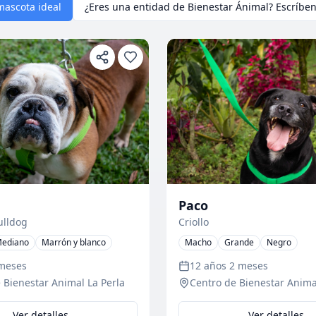
mascota ideal
¿Eres una entidad de Bienestar Ánimal? Escríben
Paco
ulldog
Criollo
ediano
Marrón y blanco
Macho
Grande
Negro
 meses
12 años 2 meses
 Bienestar Animal La Perla
Centro de Bienestar Anima
Ver detalles
Ver detalles