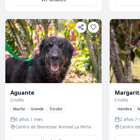
Margarit
Aguante
Criollo
Criollo
Hembra
M
Macho
Grande
Tricolor
2 años 7
6 años 1 mes
Centro de
Centro de Bienestar Animal La Perla