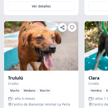
Ver detalles
Trululú
Clara
Criollo
Criollo
Macho
Mediano
Marrón
Hembra
M
1 año 4 meses
5 años 1
Centro de Bienestar Animal La Perla
Centro de