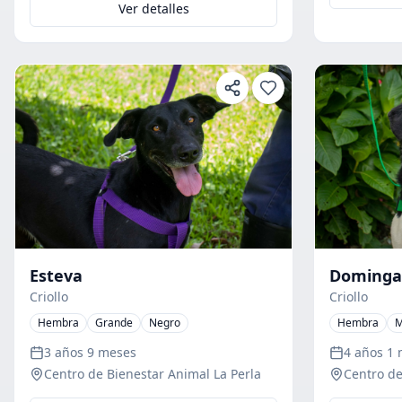
Ver detalles
Esteva
Dominga
Criollo
Criollo
Hembra
Grande
Negro
Hembra
M
3 años 9 meses
4 años 1
Centro de Bienestar Animal La Perla
Centro de