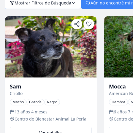
Mostrar Filtros de Búsqueda
Aún no encontré mi 
Sam
Mocca
Criollo
American B
Macho
Grande
Negro
Hembra
M
13 años 4 meses
6 años 7
Centro de Bienestar Animal La Perla
Centro de
Ver detalles